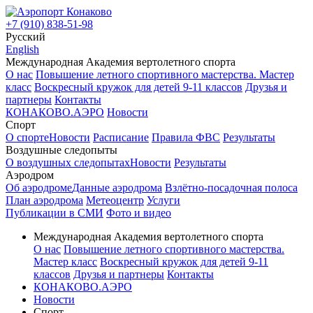
+7 (910) 838-51-98
Русский
English
Международная Академия вертолетного спорта
О нас
Повышение летного спортивного мастерства. Мастер
класс
Воскресный кружок для детей 9-11 классов
Друзья и
партнеры
Контакты
КОНАКОВО.АЭРО
Новости
Спорт
О спорте
Новости
Расписание
Правила ФВС
Результаты
Воздушные следопыты
О воздушных следопытах
Новости
Результаты
Аэродром
Об аэродроме
Данные аэродрома
Взлётно-посадочная полоса
План аэродрома
Метеоцентр
Услуги
Публикации в СМИ
Фото и видео
Международная Академия вертолетного спорта
О нас
Повышение летного спортивного мастерства.
Мастер класс
Воскресный кружок для детей 9-11
классов
Друзья и партнеры
Контакты
КОНАКОВО.АЭРО
Новости
Спорт