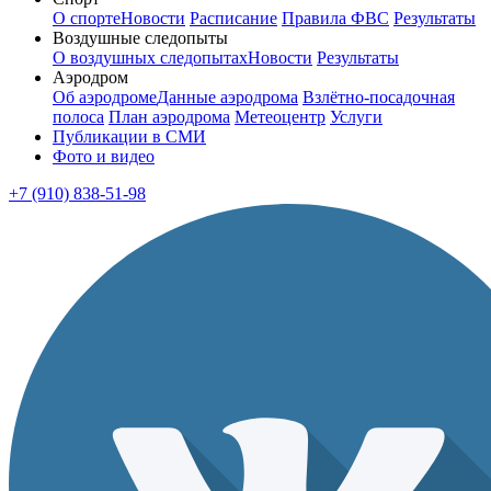
О спорте
Новости
Расписание
Правила ФВС
Результаты
Воздушные следопыты
О воздушных следопытах
Новости
Результаты
Аэродром
Об аэродроме
Данные аэродрома
Взлётно-посадочная
полоса
План аэродрома
Метеоцентр
Услуги
Публикации в СМИ
Фото и видео
+7 (910) 838-51-98