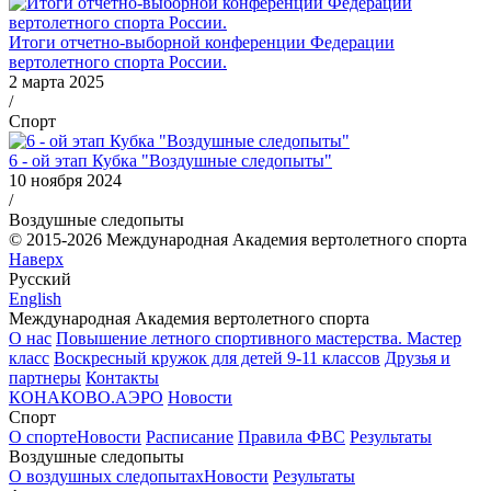
Итоги отчетно-выборной конференции Федерации
вертолетного спорта России.
2 марта 2025
/
Спорт
6 - ой этап Кубка "Воздушные следопыты"
10 ноября 2024
/
Воздушные следопыты
© 2015-2026 Международная Академия вертолетного спорта
Наверх
Русский
English
Международная Академия вертолетного спорта
О нас
Повышение летного спортивного мастерства. Мастер
класс
Воскресный кружок для детей 9-11 классов
Друзья и
партнеры
Контакты
КОНАКОВО.АЭРО
Новости
Спорт
О спорте
Новости
Расписание
Правила ФВС
Результаты
Воздушные следопыты
О воздушных следопытах
Новости
Результаты