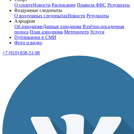
О спорте
Новости
Расписание
Правила ФВС
Результаты
Воздушные следопыты
О воздушных следопытах
Новости
Результаты
Аэродром
Об аэродроме
Данные аэродрома
Взлётно-посадочная
полоса
План аэродрома
Метеоцентр
Услуги
Публикации в СМИ
Фото и видео
+7 (910) 838-51-98