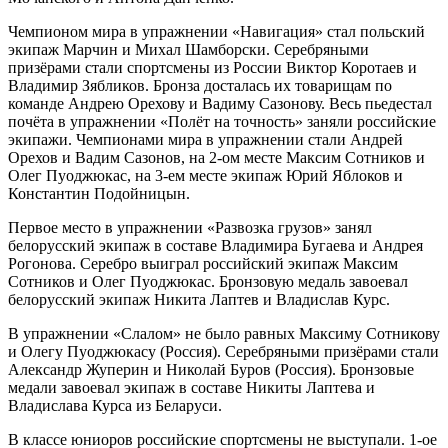
Чемпионом мира в упражнении «Навигация» стал польский
экипаж Марчин и Михал Шамборски. Серебряными
призёрами стали спортсмены из России Виктор Коротаев и
Владимир Зябликов. Бронза досталась их товарищам по
команде Андрею Орехову и Вадиму Сазонову. Весь пьедестал
почёта в упражнении «Полёт на точность» заняли российские
экипажи. Чемпионами мира в упражнении стали Андрей
Орехов и Вадим Сазонов, на 2-ом месте Максим Сотников и
Олег Пуоджюкас, на 3-ем месте экипаж Юрий Яблоков и
Константин Подойницын.
Первое место в упражнении «Развозка грузов» занял
белорусский экипаж в составе Владимира Бугаева и Андрея
Рогонова. Серебро выиграл российский экипаж Максим
Сотников и Олег Пуоджюкас. Бронзовую медаль завоевал
белорусский экипаж Никита Лаптев и Владислав Курс.
В упражнении «Слалом» не было равных Максиму Сотникову
и Олегу Пуоджюкасу (Россия). Серебряными призёрами стали
Александр Жуперин и Николай Буров (Россия). Бронзовые
медали завоевал экипаж в составе Никиты Лаптева и
Владислава Курса из Беларуси.
В классе юниоров российские спортсмены не выступали. 1-ое