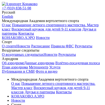
+7 (910) 838-51-98
Русский
English
Международная Академия вертолетного спорта
О нас
Повышение летного спортивного мастерства. Мастер
класс
Воскресный кружок для детей 9-11 классов
Друзья и
партнеры
Контакты
КОНАКОВО.АЭРО
Новости
Спорт
О спорте
Новости
Расписание
Правила ФВС
Результаты
Воздушные следопыты
О воздушных следопытах
Новости
Результаты
Аэродром
Об аэродроме
Данные аэродрома
Взлётно-посадочная полоса
План аэродрома
Метеоцентр
Услуги
Публикации в СМИ
Фото и видео
Международная Академия вертолетного спорта
О нас
Повышение летного спортивного мастерства.
Мастер класс
Воскресный кружок для детей 9-11
классов
Друзья и партнеры
Контакты
КОНАКОВО.АЭРО
Новости
Спорт