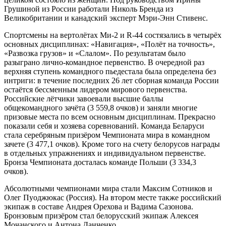
Грушиной из России работали Николь Бренда из
Великобритании и канадский эксперт Мэри-Энн Стивенс.
Спортсмены на вертолётах Ми-2 и R-44 состязались в четырёх
основных дисциплинах: «Навигация», «Полёт на точность»,
«Развозка грузов» и «Слалом». По результатам было
разыграно лично-командное первенство. В очередной раз
верхняя ступень командного пьедестала была определена без
интриги: в течение последних 26 лет сборная команда России
остаётся бессменным лидером мирового первенства.
Российские лётчики завоевали высшие баллы
общекомандного зачёта (3 559,8 очков) и заняли многие
призовые места по всем основным дисциплинам. Прекрасно
показали себя и хозяева соревнований. Команда Беларуси
стала серебряным призёром Чемпионата мира в командном
зачете (3 477,1 очков). Кроме того на счету белорусов награды
в отдельных упражнениях и индивидуальном первенстве.
Бронза Чемпионата досталась команде Польши (3 334,3
очков).
Абсолютными чемпионами мира стали Максим Сотников и
Олег Пуоджюкас (Россия). На втором месте также российский
экипаж в составе Андрея Орехова и Вадима Сазонова.
Бронзовым призёром стал белорусский экипаж Алексея
Мочанского и Антона Данченко.