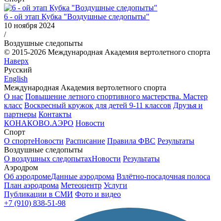
6 - ой этап Кубка "Воздушные следопыты"
10 ноября 2024
/
Воздушные следопыты
© 2015-2026 Международная Академия вертолетного спорта
Наверх
Русский
English
Международная Академия вертолетного спорта
О нас
Повышение летного спортивного мастерства. Мастер
класс
Воскресный кружок для детей 9-11 классов
Друзья и
партнеры
Контакты
КОНАКОВО.АЭРО
Новости
Спорт
О спорте
Новости
Расписание
Правила ФВС
Результаты
Воздушные следопыты
О воздушных следопытах
Новости
Результаты
Аэродром
Об аэродроме
Данные аэродрома
Взлётно-посадочная полоса
План аэродрома
Метеоцентр
Услуги
Публикации в СМИ
Фото и видео
+7 (910) 838-51-98